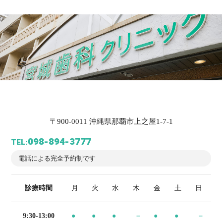
〒900-0011 沖縄県那覇市上之屋1-7-1
098-894-3777
TEL:
電話による完全予約制です
診療時間
月
火
水
木
金
土
日
9:30-13:00
●
●
●
-
●
●
-